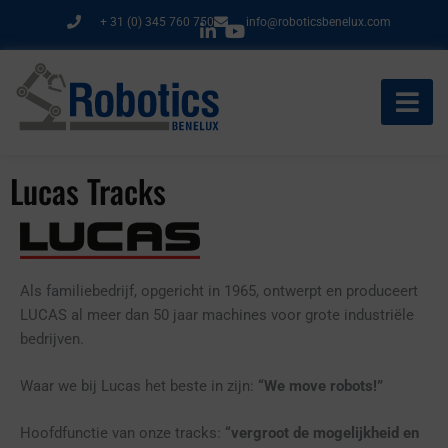
Ga
+ 31 (0) 345 760 750
info@roboticsbenelux.com
naar
de
inhoud
Lucas Tracks
Als familiebedrijf, opgericht in 1965, ontwerpt en produceert
LUCAS al meer dan 50 jaar machines voor grote industriële
bedrijven.
Waar we bij Lucas het beste in zijn:
“We move robots!”
Hoofdfunctie van onze tracks:
“vergroot de mogelijkheid en