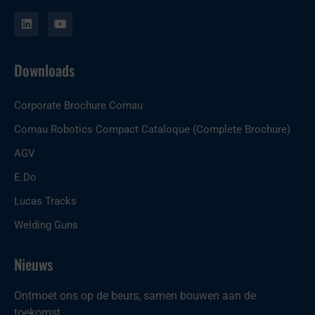
L
Y
i
o
n
u
k
t
e
u
Downloads
d
b
i
e
n
Corporate Brochure Comau
Comau Robotics Compact Cataloque (Complete Brochure)
AGV
E.Do
Lucas Tracks
Welding Guns
Nieuws
Ontmoet ons op de beurs, samen bouwen aan de
toekomst