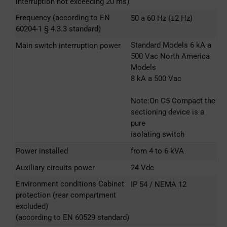
interruption not exceeding 20 ms)
Frequency (according to EN
50 a 60 Hz (±2 Hz)
60204-1 § 4.3.3 standard)
Standard Models 6 kA a
Main switch interruption power
500 Vac North America
Models
8 kA a 500 Vac
Note:On C5 Compact the
sectioning device is a
pure
isolating switch
Power installed
from 4 to 6 kVA
Auxiliary circuits power
24 Vdc
Environment conditions Cabinet
IP 54 / NEMA 12
protection (rear compartment
excluded)
(according to EN 60529 standard)