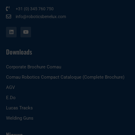
+31 (0) 345 760 750
info@roboticsbenelux.com
L
Y
i
o
n
u
k
t
e
u
Downloads
d
b
i
e
n
Corporate Brochure Comau
Comau Robotics Compact Cataloque (Complete Brochure)
AGV
E.Do
Lucas Tracks
Welding Guns
Nieuws