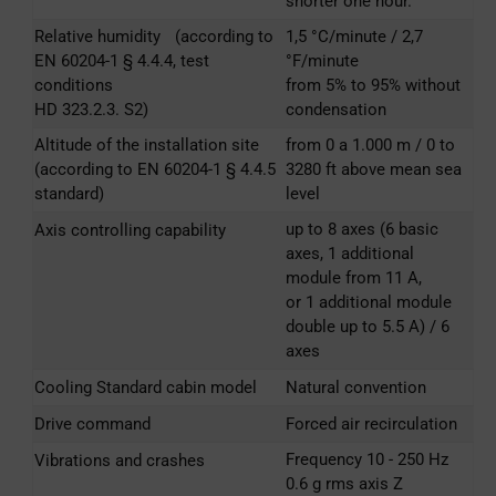
shorter one hour.
Relative humidity (according to
1,5 °C/minute / 2,7
EN 60204-1 § 4.4.4, test
°F/minute
conditions
from 5% to 95% without
HD 323.2.3. S2)
condensation
Altitude of the installation site
from 0 a 1.000 m / 0 to
(according to EN 60204-1 § 4.4.5
3280 ft above mean sea
standard)
level
up to 8 axes (6 basic
Axis controlling capability
axes, 1 additional
module from 11 A,
or 1 additional module
double up to 5.5 A) / 6
axes
Cooling Standard cabin model
Natural convention
Drive command
Forced air recirculation
Frequency 10 - 250 Hz
Vibrations and crashes
0.6 g rms axis Z