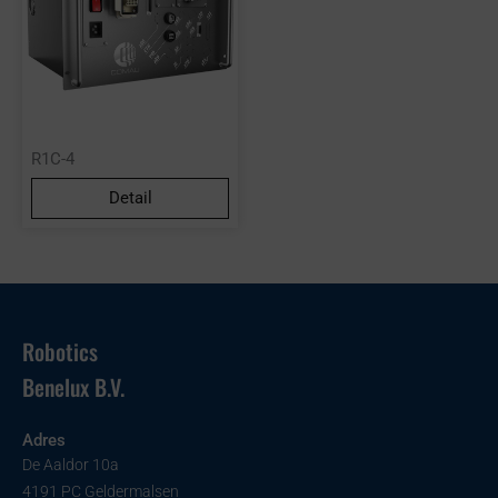
R1C-4
Detail
Robotics
Benelux B.V.
Adres
De Aaldor 10a
4191 PC Geldermalsen