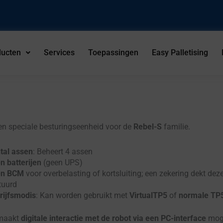
ducten
Services
Toepassingen
Easy Palletising
en speciale besturingseenheid voor de
Rebel-S
familie.
tal assen
: Beheert 4 assen
n batterijen
(geen UPS)
en BCM
voor overbelasting of kortsluiting; een zekering dekt dez
tuurd
rijfsmodis
: Kan worden gebruikt met
VirtualTP5
of
normale TP
maakt
digitale interactie met de robot via een PC-interface
moge