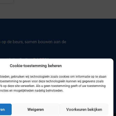
 op de beurs, samen bouwen aan de
 portfolio: Codian D4-ST21
Cookie-toestemming beheren
duceert nieuwe producten
 bieden, gebruiken wij technologieën zoals cookies om informatie op te slaan
 toestemming te geven voor deze technologieën kunnen wij gegevens zoals
D’s op deze site verwerken. Als u geen toestemming geeft of uw toestemming
functies en mogelijkheden nadelig beïnvloeden.
ren
Weigeren
Voorkeuren bekijken