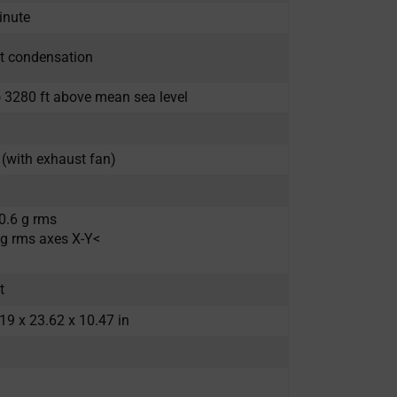
inute
t condensation
o 3280 ft above mean sea level
n (with exhaust fan)
0.6 g rms
 g rms axes X-Y<
t
9 x 23.62 x 10.47 in