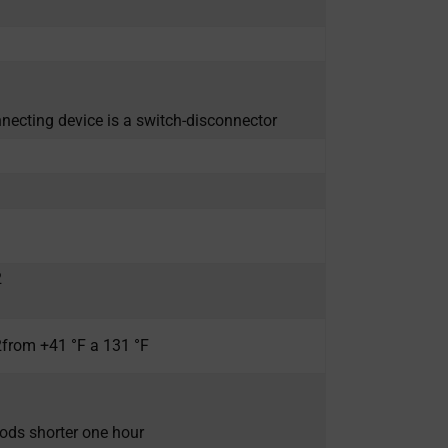
nnecting device is a switch-disconnector
2
2from +41 °F a 131 °F
iods shorter one hour