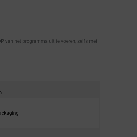
OP
van het programma uit te voeren, zelfs met
n
packaging