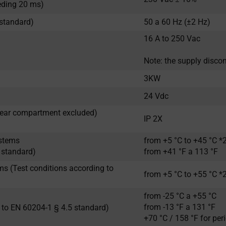
eeding 20 ms)
 standard)
50 a 60 Hz (±2 Hz)
16 A to 250 Vac
Note: the supply disco
3KW
24 Vdc
(rear compartment excluded)
IP 2X
ystems
from +5 °C to +45 °C *
 standard)
from +41 °F a 113 °F
s (Test conditions according to
from +5 °C to +55 °C *
from -25 °C a +55 °C
from -13 °F a 131 °F
 to EN 60204-1 § 4.5 standard)
+70 °C / 158 °F for per