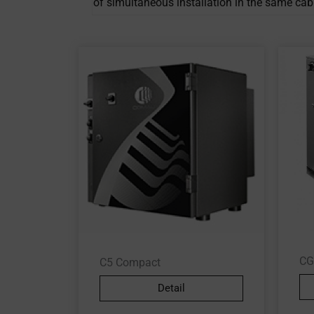
of simultaneous installation in the same cab
CG
C5 Compact
Detail