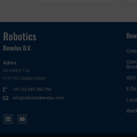
Robotics
Dow
Benelux B.V.
Corp
Coma
Adres
Broc
De Aaldor 10a
AGV
4191 PC Geldermalsen
E.Do
+31 (0) 345 760 750
info@roboticsbenelux.com
Luca
L
Y
Weld
i
o
n
u
k
t
e
u
d
b