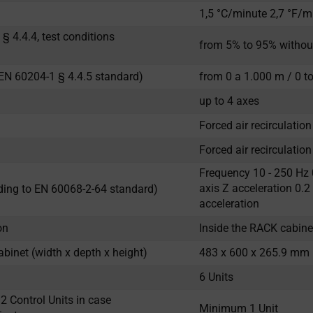
1,5 °C/minute 2,7 °F/m
 4.4.4, test conditions
from 5% to 95% withou
o EN 60204-1 § 4.4.5 standard)
from 0 a 1.000 m / 0 t
up to 4 axes
Forced air recirculatio
Forced air recirculation
Frequency 10 - 250 Hz 
axis Z acceleration 0.2
rding to EN 60068-2-64 standard)
acceleration
on
Inside the RACK cabine
inet (width x depth x height)
483 x 600 x 265.9 mm 1
6 Units
 Control Units in case
Minimum 1 Unit