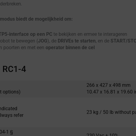
nderbreken.
modus biedt de mogelijkheid om:
TP5-interface op een PC
te bekijken en ermee te interageren
robot te bewegen (
JOG
), de
DRIVEs te starten
, en de
START/ST
n poorten en met een
operator binnen de cel
- RC1-4
266 x 427 x 498 mm
t options)
10.47 x 16.81 x 19.60 i
ndicated
23 kg / 50 lb without 
lways refer
04-1 §
230 Vac ± 10%