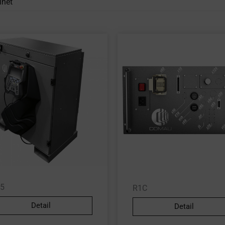
inet
5
R1C
Detail
Detail